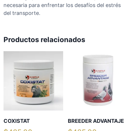
T
necesaria para enfrentar los desafíos del estrés
A
del transporte.
J
E
c
Productos relacionados
a
n
t
i
d
a
d
COXISTAT
BREEDER ADVANTAJE