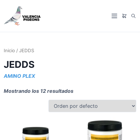
S
a
B
l
M
u
t
e
s
a
n
c
r
ú
a
a
Inicio
/ JEDDS
r
l
JEDDS
c
o
AMINO PLEX
n
t
Mostrando los 12 resultados
e
n
i
d
o