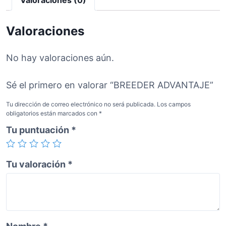
R
A
D
Valoraciones
V
A
No hay valoraciones aún.
N
T
Sé el primero en valorar “BREEDER ADVANTAJE”
A
J
Tu dirección de correo electrónico no será publicada.
Los campos
E
obligatorios están marcados con
*
c
Tu puntuación
*
a
n
t
Tu valoración
*
i
d
a
d