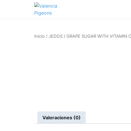
S
a
l
t
a
Inicio
/
JEDDS
/ GRAPE SUGAR WITH VITAMIN 
r
a
l
c
o
n
t
e
n
i
d
o
Valoraciones (0)