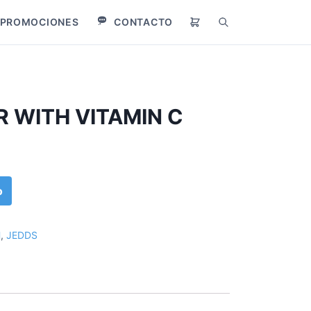
PROMOCIONES
CONTACTO
B
u
s
c
a
r
 WITH VITAMIN C
o
H
,
JEDDS