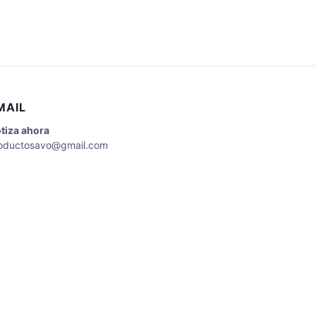
MAIL
tiza
ahora
oductosavo@gmail.com