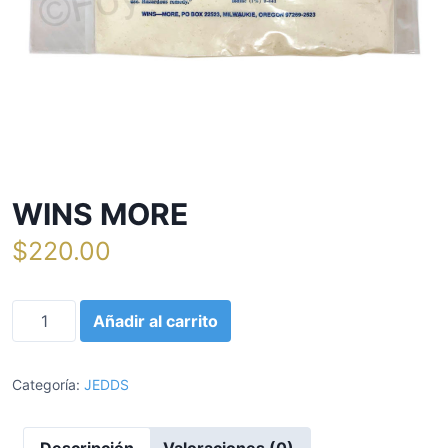
WINS MORE
$
220.00
W
Añadir al carrito
I
N
S
Categoría:
JEDDS
M
O
Descripción
Valoraciones (0)