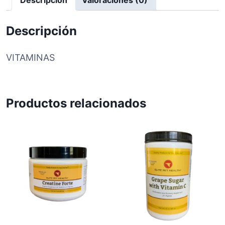
R
E
c
Descripción
a
n
VITAMINAS
t
i
d
a
Productos relacionados
d