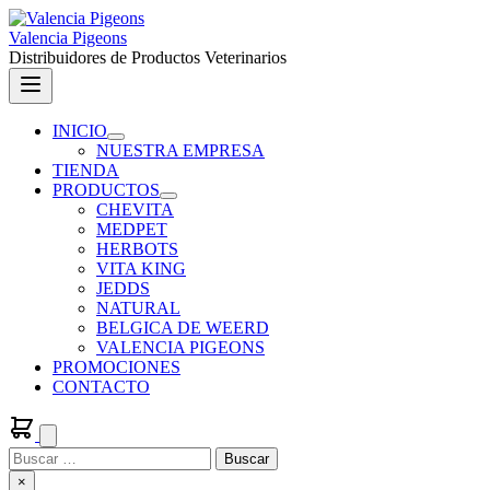
Saltar
al
Valencia Pigeons
contenido
Distribuidores de Productos Veterinarios
Menú
INICIO
Mostrar
NUESTRA EMPRESA
submenú
TIENDA
para
PRODUCTOS
INICIO
Mostrar
CHEVITA
submenú
MEDPET
para
HERBOTS
PRODUCTOS
VITA KING
JEDDS
NATURAL
BELGICA DE WEERD
VALENCIA PIGEONS
PROMOCIONES
CONTACTO
Buscar
Buscar:
Cerrar
×