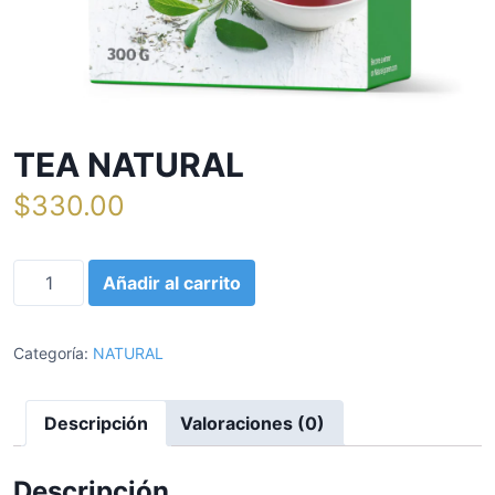
TEA NATURAL
$
330.00
T
Añadir al carrito
E
A
N
Categoría:
NATURAL
A
T
Descripción
Valoraciones (0)
U
R
A
Descripción