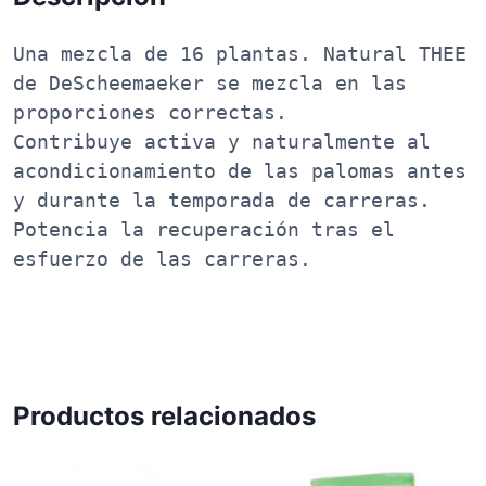
L
c
Una mezcla de 16 plantas. Natural THEE 
a
de DeScheemaeker se mezcla en las 
n
proporciones correctas. 

t
Contribuye activa y naturalmente al 
i
acondicionamiento de las palomas antes 
d
a
y durante la temporada de carreras. 

d
Potencia la recuperación tras el 
esfuerzo de las carreras. 
Productos relacionados