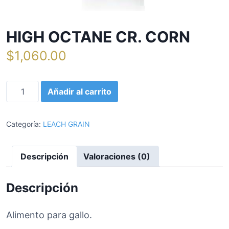
HIGH OCTANE CR. CORN
$
1,060.00
H
Añadir al carrito
I
G
H
Categoría:
LEACH GRAIN
O
C
Descripción
Valoraciones (0)
T
A
N
Descripción
E
C
Alimento para gallo.
R