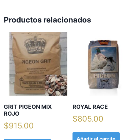
.
C
O
Productos relacionados
R
N
c
a
n
t
i
d
a
d
GRIT PIGEON MIX
ROYAL RACE
ROJO
$
805.00
$
915.00
Añadir al carrito