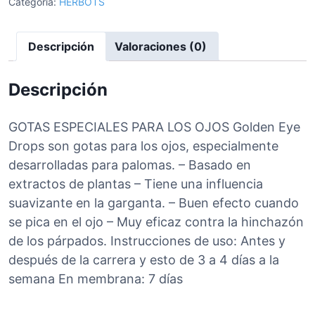
A
Categoría:
HERBOTS
S
G
Descripción
Valoraciones (0)
O
L
D
Descripción
E
N
GOTAS ESPECIALES PARA LOS OJOS Golden Eye
E
Drops son gotas para los ojos, especialmente
Y
desarrolladas para palomas. – Basado en
E
extractos de plantas – Tiene una influencia
c
suavizante en la garganta. – Buen efecto cuando
a
n
se pica en el ojo – Muy eficaz contra la hinchazón
t
de los párpados. Instrucciones de uso: Antes y
i
después de la carrera y esto de 3 a 4 días a la
d
semana En membrana: 7 días
a
d