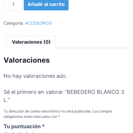
B
Añadir al carrito
E
B
E
Categoría:
ACCESORIOS
D
E
Valoraciones (0)
R
O
B
Valoraciones
L
A
No hay valoraciones aún.
N
C
Sé el primero en valorar “BEBEDERO BLANCO 3
O
L.”
3
L
Tu dirección de correo electrónico no será publicada.
Los campos
.
obligatorios están marcados con
*
c
Tu puntuación
*
a