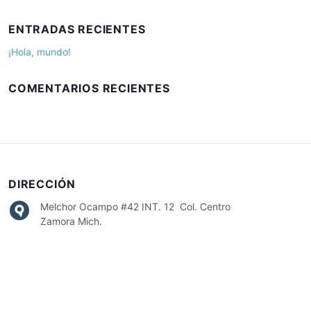
s
:
c
ENTRADAS RECIENTES
a
r
¡Hola, mundo!
:
COMENTARIOS RECIENTES
DIRECCIÓN
Melchor Ocampo #42 INT. 12 Col. Centro
Zamora Mich.