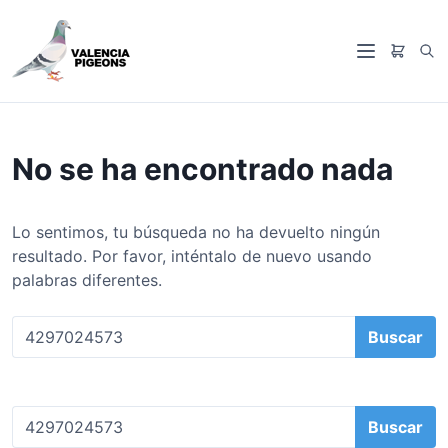
S
a
B
l
M
u
t
e
s
a
n
c
r
ú
a
a
No se ha encontrado nada
r
l
c
o
Lo sentimos, tu búsqueda no ha devuelto ningún
n
resultado. Por favor, inténtalo de nuevo usando
t
palabras diferentes.
e
n
B
i
u
d
s
o
c
B
a
u
r