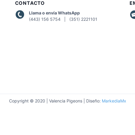
CONTACTO
E
a
a
Llama o envía WhatsApp
I
P
(443) 156 5754 | (351) 2221101
N
R
I
O
C
D
I
U
O
C
T
O
S
Copyright © 2020 | Valencia Pigeons | Diseño:
MarkediaMx