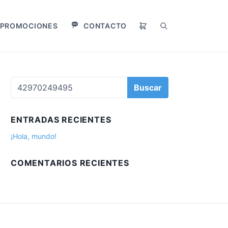
PROMOCIONES
CONTACTO
B
u
s
c
a
B
r
u
s
c
ENTRADAS RECIENTES
a
r
¡Hola, mundo!
:
COMENTARIOS RECIENTES