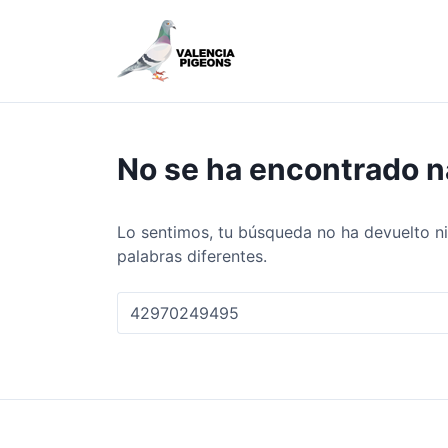
S
a
l
t
a
r
a
No se ha encontrado 
l
c
o
Lo sentimos, tu búsqueda no ha devuelto ni
n
palabras diferentes.
t
e
B
n
u
i
s
d
c
o
a
r
: