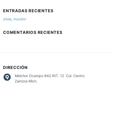
s
:
c
ENTRADAS RECIENTES
a
r
¡Hola, mundo!
:
COMENTARIOS RECIENTES
DIRECCIÓN
Melchor Ocampo #42 INT. 12 Col. Centro
Zamora Mich.