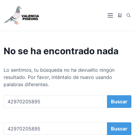
S
a
B
l
M
u
t
e
s
a
n
c
r
ú
a
a
No se ha encontrado nada
r
l
c
o
Lo sentimos, tu búsqueda no ha devuelto ningún
n
resultado. Por favor, inténtalo de nuevo usando
t
palabras diferentes.
e
n
B
i
u
d
s
o
c
B
a
u
r