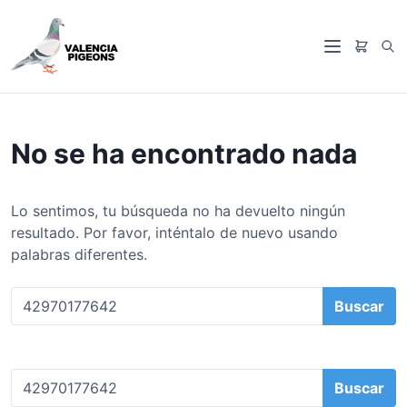
S
a
B
l
M
u
t
e
s
a
n
c
r
ú
a
a
No se ha encontrado nada
r
l
c
o
Lo sentimos, tu búsqueda no ha devuelto ningún
n
resultado. Por favor, inténtalo de nuevo usando
t
palabras diferentes.
e
n
B
i
u
d
s
o
c
B
a
u
r