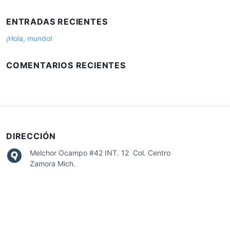
s
:
c
ENTRADAS RECIENTES
a
r
¡Hola, mundo!
:
COMENTARIOS RECIENTES
DIRECCIÓN
Melchor Ocampo #42 INT. 12 Col. Centro
Zamora Mich.