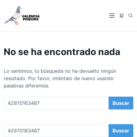
S
a
B
l
M
u
t
e
s
a
n
c
r
ú
a
a
No se ha encontrado nada
r
l
c
o
Lo sentimos, tu búsqueda no ha devuelto ningún
n
resultado. Por favor, inténtalo de nuevo usando
t
palabras diferentes.
e
n
B
i
u
d
s
o
c
B
a
u
r