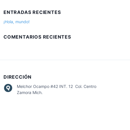
s
:
c
ENTRADAS RECIENTES
a
r
¡Hola, mundo!
:
COMENTARIOS RECIENTES
DIRECCIÓN
Melchor Ocampo #42 INT. 12 Col. Centro
Zamora Mich.