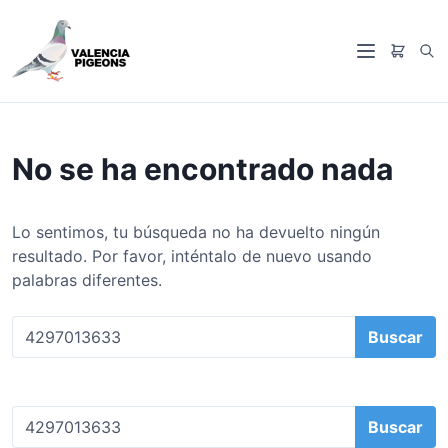
S
a
B
l
M
u
t
e
s
a
n
c
r
ú
a
a
No se ha encontrado nada
r
l
c
o
Lo sentimos, tu búsqueda no ha devuelto ningún
n
resultado. Por favor, inténtalo de nuevo usando
t
palabras diferentes.
e
n
B
i
u
d
s
o
c
B
a
u
r