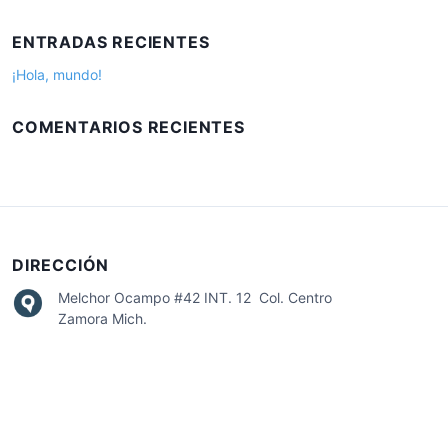
s
:
c
ENTRADAS RECIENTES
a
r
¡Hola, mundo!
:
COMENTARIOS RECIENTES
DIRECCIÓN
Melchor Ocampo #42 INT. 12 Col. Centro
Zamora Mich.