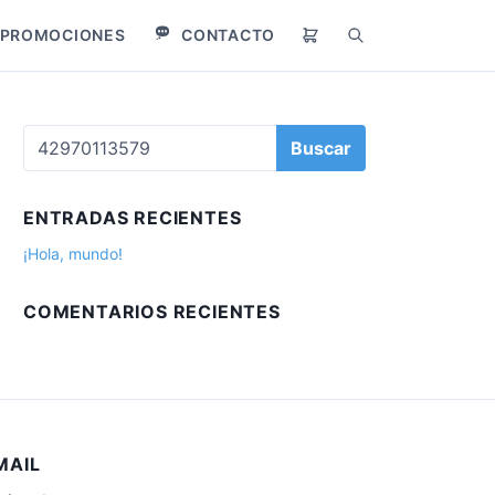
PROMOCIONES
CONTACTO
B
u
s
c
B
a
u
r
s
c
ENTRADAS RECIENTES
a
r
¡Hola, mundo!
:
COMENTARIOS RECIENTES
MAIL