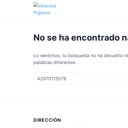
S
a
l
t
a
No se ha encontrado 
r
a
l
Lo sentimos, tu búsqueda no ha devuelto ni
c
palabras diferentes.
o
n
B
t
u
e
s
n
c
i
a
d
r
o
:
DIRECCIÓN