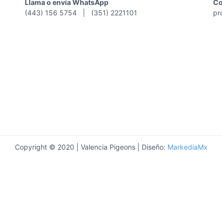
a
a
Llama o envía WhatsApp
Co
I
P
(443) 156 5754 | (351) 2221101
pr
N
R
I
O
C
D
I
U
O
C
T
O
S
Copyright © 2020 | Valencia Pigeons | Diseño:
MarkediaMx