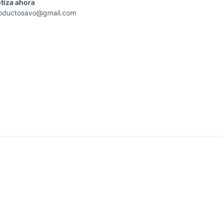
tiza
ahora
oductosavo@gmail.com