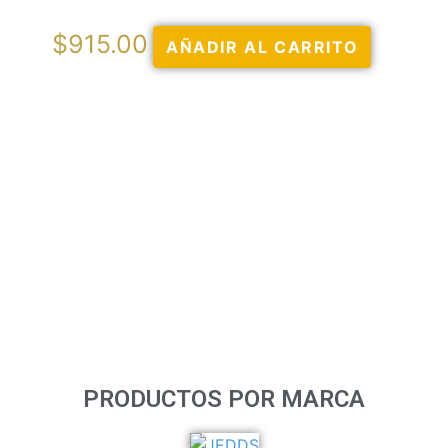
$
380.00
AÑADIR AL CARRITO
AÑADI
PRODUCTOS POR MARCA