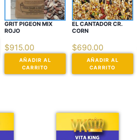
EL CANTADOR CR.
GRIT BLANCO
CORN
$
915.00
$
690.00
AÑADIR AL
AÑADIR AL
CARRITO
CARRITO