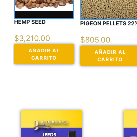
PIGEON PELLETS 22%
OYSTER SHELL
$
805.00
$
805.00
AÑADIR AL
AÑADIR AL
CARRITO
CARRITO