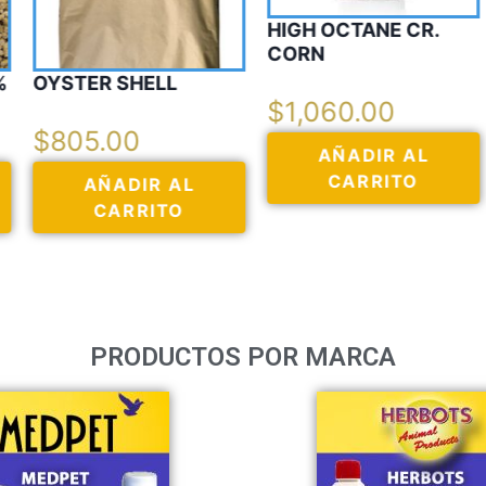
HIGH OCTANE CR.
CORN
GRIT PIGEON MIX
ROJO
$
1,060.00
AÑADIR AL
$
915.00
CARRITO
AÑADIR AL
CARRITO
PRODUCTOS POR MARCA