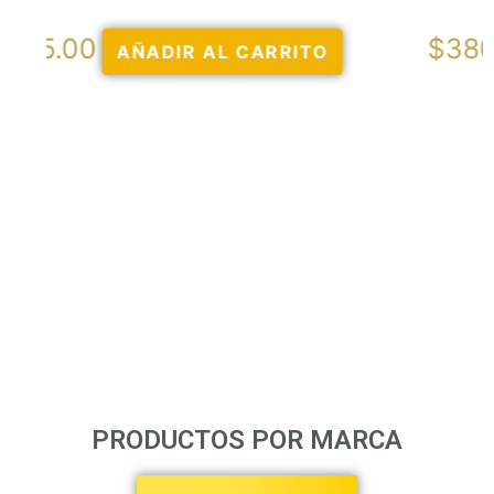
$
380.00
O
AÑADIR AL CARRITO
PRODUCTOS POR MARCA