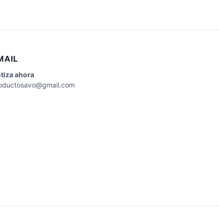
MAIL
tiza
ahora
oductosavo@gmail.com