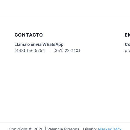
CONTACTO
E
Llama o envía WhatsApp
Co
(443) 156 5754 | (351) 2221101
pr
Copyright © 2020 | Valencia Pigeons | Diseño:
MarkediaMx